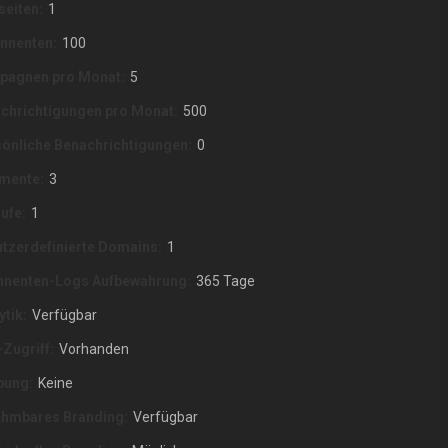
eiten:
1
nnenten:
100
pagnen pro Monat:
5
chrichtigungen pro Monat:
500
önliche Benachrichtigungen:
0
mente:
3
ufe:
1
tzerdefinierte Domains:
1
nnenten-Logs Aufbewahrung:
365 Tage
ytik:
Verfügbar
-Zugriff:
Vorhanden
bung:
Keine
hmbares Branding:
Verfügbar