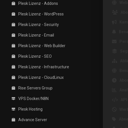
Webs
Plesk Lizenz - Addons
Abo
Plesk Lizenz - WordPress
Kam
Plesk Lizenz - Security
Bena
Plesk Lizenz - Email
Pers
Plesk Lizenz - Web Builder
Seg
Plesk Lizenz - SEO
Ablä
Plesk Lizenz - Infrastructure
Benu
Plesk Lizenz - CloudLinux
Abo
Rise Servers Group
Anal
VPS Docker/N8N
API
Plesk Hosting
Wer
Abne
Advance Server