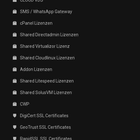
CLOUD VDS
SMS / WhatsApp Gateway
cPanel Lizenzen
Shared Directadmin Lizenzen
Shared Virtualizor Lizenz
Shared Cloudlinux Lizenzen
Addon Lizenzen
Shared Litespeed Lizenzen
Shared SolusVM Lizenzen
CWP
DigiCert SSL Certificates
GeoTrust SSL Certificates
RapidSSL SSL Certificates