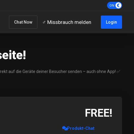
‍♂️ Missbrauch melden
Chat Now
Login
eite!
irekt auf die Geräte deiner Besucher senden – auch ohne App! ✅
FREE!
Produkt-Chat