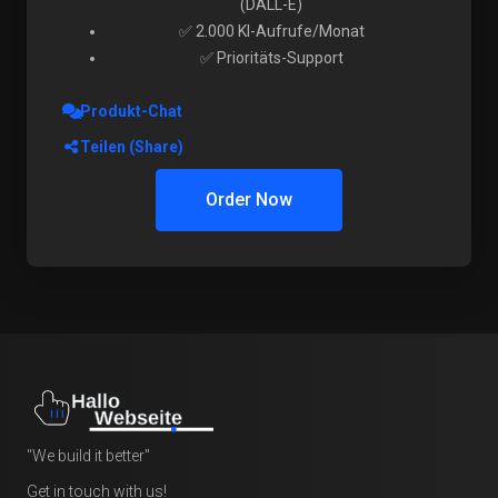
(DALL-E)
✅ 2.000 KI-Aufrufe/Monat
✅ Prioritäts-Support
Produkt-Chat
Teilen (Share)
Order Now
"We build it better"
Get in touch with us!