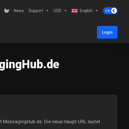
News
Support
USD
English
Login
agingHub.de
rt
MessagingHub.de
. Die neue Haupt-URL lautet