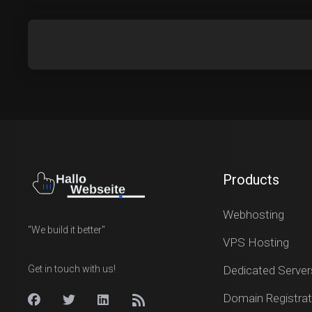
Products
Webhosting
"We build it better"
VPS Hosting
Get in touch with us!
Dedicated Server
Domain Registrat