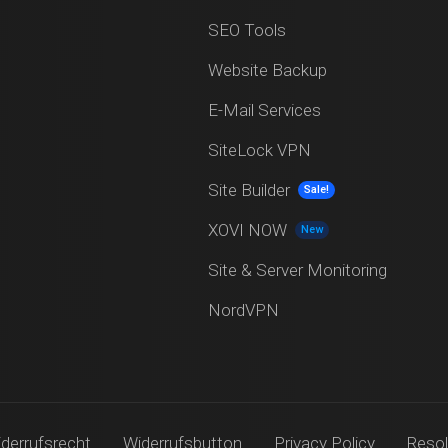
SEO Tools
Website Backup
E-Mail Services
SiteLock VPN
Site Builder
Sale!
XOVI NOW
New
Site & Server Monitoring
NordVPN
derrufsrecht
Widerrufsbutton
Privacy Policy
Resol