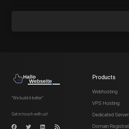
Products
Webhosting
"We build it better"
VPS Hosting
Get in touch with us!
Dedicated Server
Domain Registrat